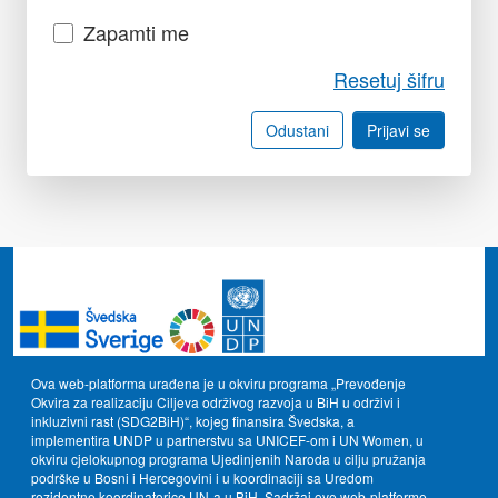
Zapamti me
Resetuj šifru
Odustani
Prijavi se
Ova web-platforma urađena je u okviru programa „Prevođenje
Okvira za realizaciju Ciljeva održivog razvoja u BiH u održivi i
inkluzivni rast (SDG2BiH)“, kojeg finansira Švedska, a
implementira UNDP u partnerstvu sa UNICEF-om i UN Women, u
okviru cjelokupnog programa Ujedinjenih Naroda u cilju pružanja
podrške u Bosni i Hercegovini i u koordinaciji sa Uredom
rezidentne koordinatorice UN-a u BiH. Sadržaj ove web-platforme