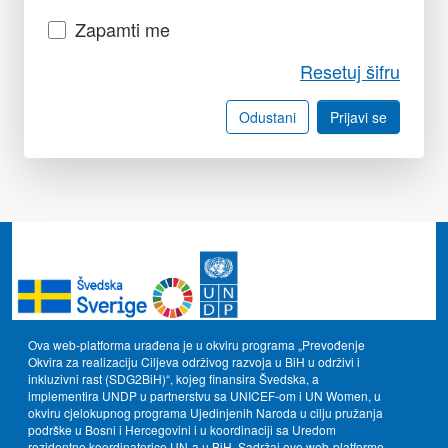
Zapamti me
Resetuj šifru
Odustani
Prijavi se
Ova web-platforma urađena je u okviru programa „Prevođenje
Okvira za realizaciju Ciljeva održivog razvoja u BiH u održivi i
inkluzivni rast (SDG2BiH)“, kojeg finansira Švedska, a
implementira UNDP u partnerstvu sa UNICEF-om i UN Women, u
okviru cjelokupnog programa Ujedinjenih Naroda u cilju pružanja
podrške u Bosni i Hercegovini i u koordinaciji sa Uredom
rezidentne koordinatorice UN-a u BiH. Sadržaj ove web-platforme